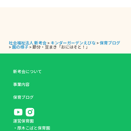
社会福祉法人 新考会
>
キンダーガーデンえびな
>
保育ブログ
>
園の様子
>
節分・豆まき「おにはそと！」
新考会について
事業内容
保育ブログ
運営保育園
・
厚木こばと保育園